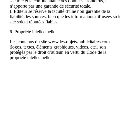
sécurité et la confidentialité des données. Toutefois, il
n’apporte pas une garantie de sécurité totale.
L’Éditeur se réserve la faculté d’une non-garantie de la
fiabilité des sources, bien que les informations diffusées su le
site soient réputées fiables.
6. Propriété intellectuelle
Les contenus du site www.les-objets-publicitaires.com
(logos, textes, éléments graphiques, vidéos, etc.) son
protégés par le droit d’auteur, en vertu du Code de la
propriété intellectuelle.
L’Utilisateur devra obtenir l’autorisation de l’éditeur du site
avant toute reproduction, copie ou publication de ces
différents contenus.
Ces derniers peuvent être utilisés par les utilisateurs à des
fins privées ; tout usage commercial est interdit.
L’Utilisateur est entièrement responsable de tout contenu
qu’il met en ligne et il s’engage à ne pas porter atteinte à un
tiers.
L’Éditeur du site se réserve le droit de modérer ou de
supprimer librement et à tout moment les contenus mis en
ligne par les utilisateurs, et ce sans justification.
7. Données personnelles